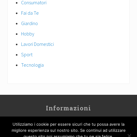
Consumatori
Fai da Te
Giardino
Hobby
Lavori Domestici
Sport
Tecnologia
Site
Informazioni
Footer
Contatti
Utilizziamo i cookie per essere sicuri che tu possa avere la
Cookie Policy
migliore esperienza sul nostro sito. Se continui ad utilizzare
Privacy
questo sito noi assumiamo che tu ne sia felice.