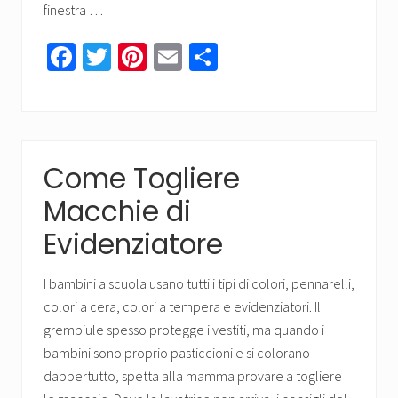
finestra …
Fa
T
Pi
E
C
ce
wi
nt
m
o
b
tt
er
ail
n
o
er
es
di
ok
t
vi
Come Togliere
di
Macchie di
Evidenziatore
I bambini a scuola usano tutti i tipi di colori, pennarelli,
colori a cera, colori a tempera e evidenziatori. Il
grembiule spesso protegge i vestiti, ma quando i
bambini sono proprio pasticcioni e si colorano
dappertutto, spetta alla mamma provare a togliere