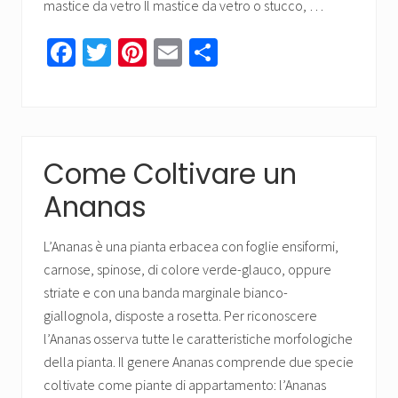
mastice da vetro Il mastice da vetro o stucco, …
Fa
T
Pi
E
C
ce
wi
nt
m
o
b
tt
er
ail
n
o
er
es
di
ok
t
vi
Come Coltivare un
di
Ananas
L’Ananas è una pianta erbacea con foglie ensiformi,
carnose, spinose, di colore verde-glauco, oppure
striate e con una banda marginale bianco-
giallognola, disposte a rosetta. Per riconoscere
l’Ananas osserva tutte le caratteristiche morfologiche
della pianta. Il genere Ananas comprende due specie
coltivate come piante di appartamento: l’Ananas