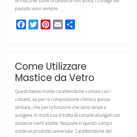
le macchie. Dove la lavatrice non arriva, i consigli del
passato sono sempre …
Fa
T
Pi
E
C
ce
wi
nt
m
o
b
tt
er
ail
n
o
er
es
di
ok
t
vi
Come Utilizzare
di
Mastice da Vetro
Questi hanno molte caratteristiche comuni con i
collanti, sia per la composizione chimica spesso
similare, che per la funzione che sono tenuti a
svolgere. In molti casi si tratta di collanti allungati con
sostanze inerti adatte. Neppure in questo campo
esiste un prodotto universale. Caratteristiche del