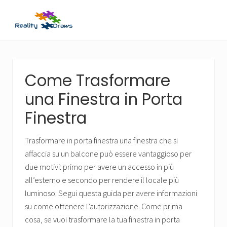
Menu
Skip
Skip
to
to
main
primary
Guide
content
sidebar
Utili
per
Tutti
Come Trasformare
una Finestra in Porta
Finestra
Trasformare in porta finestra una finestra che si
affaccia su un balcone può essere vantaggioso per
due motivi: primo per avere un accesso in più
all’esterno e secondo per rendere il locale più
luminoso. Segui questa guida per avere informazioni
su come ottenere l’autorizzazione. Come prima
cosa, se vuoi trasformare la tua finestra in porta