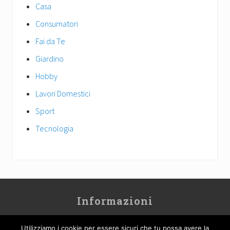
Casa
Consumatori
Fai da Te
Giardino
Hobby
Lavori Domestici
Sport
Tecnologia
Site
Informazioni
Footer
Contatti
Utilizziamo i cookie per essere sicuri che tu possa avere la