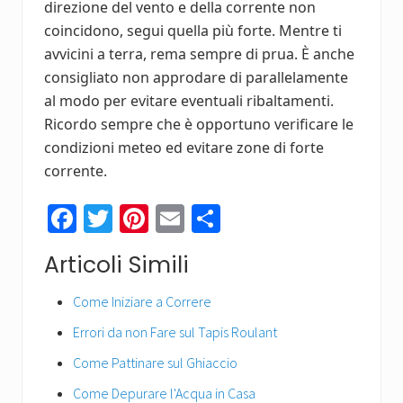
direzione del vento e della corrente non
coincidono, segui quella più forte. Mentre ti
avvicini a terra, rema sempre di prua. È anche
consigliato non approdare di parallelamente
al modo per evitare eventuali ribaltamenti.
Ricordo sempre che è opportuno verificare le
condizioni meteo ed evitare zone di forte
corrente.
Fa
T
Pi
E
C
ce
wi
nt
m
o
Articoli Simili
b
tt
er
ail
n
o
er
es
di
Come Iniziare a Correre
ok
t
vi
Errori da non Fare sul Tapis Roulant
di
Come Pattinare sul Ghiaccio
Come Depurare l'Acqua in Casa