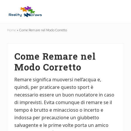
Menu
Skip
Skip
to
to
main
primary
Guide
content
sidebar
Utili
Home
»
Come Remare nel Modo Corretto
per
Tutti
Come Remare nel
Modo Corretto
Remare significa muoversi nell’acqua e,
quindi, per praticare questo sport è
necessario essere un buon nuotatore in caso
di imprevisti. Evita comunque di remare se il
tempo è brutto e minaccioso o incerto e
indossa per precauzione un giubbetto
salvagente e le prime volte porta un amico