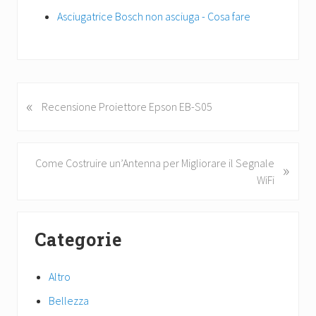
Asciugatrice Bosch non asciuga - Cosa fare
«
P
Recensione Proiettore Epson EB-S05
r
e
v
N
Come Costruire un’Antenna per Migliorare il Segnale
»
i
e
WiFi
o
x
u
t
Primary
s
P
Categorie
P
Sidebar
o
o
s
s
Altro
t
t
:
Bellezza
: