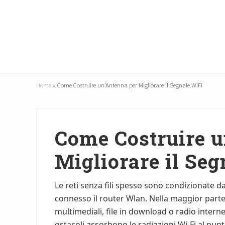
Menu
Skip
Skip
to
to
main
primary
content
sidebar
Home
»
Come Costruire un’Antenna per Migliorare il Segnale WiFi
Come Costruire u
Migliorare il Se
Le reti senza fili spesso sono condizionate da
connesso il router Wlan. Nella maggior parte d
multimediali, file in down­load o radio intern
ostacoli assorbono le radiazioni Wi-Fi al p