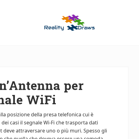
Guide
Utili
per
Tutti
n’Antenna per
gnale WiFi
lla posizione della presa telefonica cui è
ei casi il segnale Wi-Fi che trasporta dati
et deve attraversare uno o più muri. Spesso gli
unto che quella che doveva essere una comoda