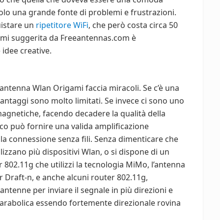
solo una grande fonte di problemi e frustrazioni.
uistare un
ripetitore WiFi
, che però costa circa 50
gami suggerita da Freeantennas.com è
 idee creative.
’antenna Wlan Origami faccia miracoli. Se c’è una
 vantaggi sono molto limitati. Se invece ci sono uno
magnetiche, facendo decadere la qualità della
lico può fornire una valida amplificazione
la connessione senza fili. Senza dimenticare che
lizzano più dispositivi Wlan, o si dispone di un
 802.11g che utilizzi la tecnologia MiMo, l’antenna
 Draft-n, e anche alcuni router 802.11g,
ntenne per inviare il segnale in più direzioni e
 parabolica essendo fortemente direzionale rovina