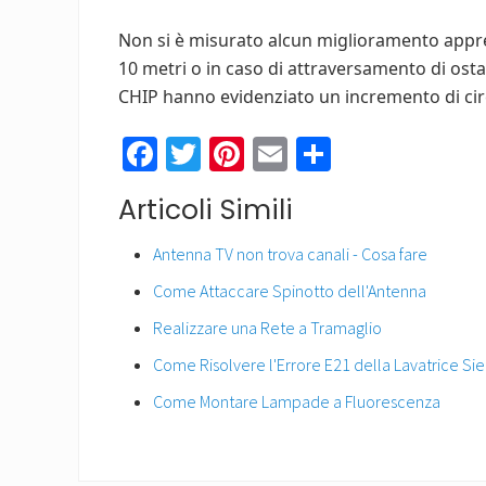
Non si è misurato alcun miglioramento apprez
10 metri o in caso di attraversamento di ostac
CHIP hanno evidenziato un incremento di circ
Fa
T
Pi
E
C
ce
wi
nt
m
o
Articoli Simili
b
tt
er
ail
n
o
er
es
di
Antenna TV non trova canali - Cosa fare
ok
t
vi
Come Attaccare Spinotto dell'Antenna
di
Realizzare una Rete a Tramaglio
Come Risolvere l'Errore E21 della Lavatrice S
Come Montare Lampade a Fluorescenza