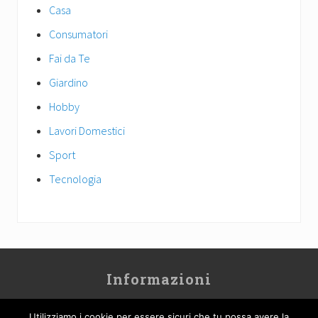
Casa
Consumatori
Fai da Te
Giardino
Hobby
Lavori Domestici
Sport
Tecnologia
Site
Informazioni
Footer
Contatti
Utilizziamo i cookie per essere sicuri che tu possa avere la