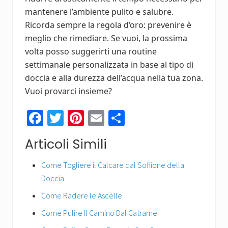
mantenere l’ambiente pulito e salubre.
Ricorda sempre la regola d’oro: prevenire è
meglio che rimediare. Se vuoi, la prossima
volta posso suggerirti una routine
settimanale personalizzata in base al tipo di
doccia e alla durezza dell’acqua nella tua zona.
Vuoi provarci insieme?
Fa
T
Pi
E
C
ce
wi
nt
m
o
Articoli Simili
b
tt
er
ail
n
o
er
es
di
Come Togliere il Calcare dal Soffione della
Doccia
ok
t
vi
di
Come Radere le Ascelle
Come Pulire Il Camino Dal Catrame