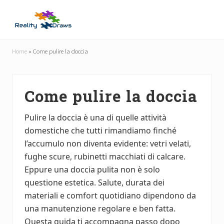
Menu
Skip
Skip
to
to
main
primary
Guide
content
sidebar
Utili
Home
»
Come pulire la doccia
per
Tutti
Come pulire la doccia
Pulire la doccia è una di quelle attività
domestiche che tutti rimandiamo finché
l’accumulo non diventa evidente: vetri velati,
fughe scure, rubinetti macchiati di calcare.
Eppure una doccia pulita non è solo
questione estetica. Salute, durata dei
materiali e comfort quotidiano dipendono da
una manutenzione regolare e ben fatta.
Questa guida ti accompagna passo dopo