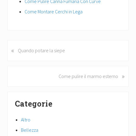
Come Pulire Canna Fumaria Con Curve
Come Montare Cerchi in Lega
«
P
Quando potare la siepe
r
e
v
»
N
Come pulire il marmo esterno
i
e
o
x
u
Primary
t
s
Categorie
P
Sidebar
P
o
o
s
Altro
s
t
t
Bellezza
:
: