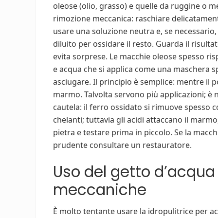
oleose (olio, grasso) e quelle da ruggine o me
rimozione meccanica: raschiare delicatamente 
usare una soluzione neutra e, se necessario,
diluito per ossidare il resto. Guarda il risult
evita sorprese. Le macchie oleose spesso ri
e acqua che si applica come una maschera spes
asciugare. Il principio è semplice: mentre il po
marmo. Talvolta servono più applicazioni; è
cautela: il ferro ossidato si rimuove spesso 
chelanti; tuttavia gli acidi attaccano il marm
pietra e testare prima in piccolo. Se la macc
prudente consultare un restauratore.
Uso del getto d’acqua 
meccaniche
È molto tentante usare la idropulitrice per ac