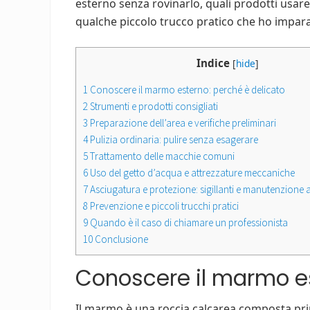
esterno senza rovinarlo, quali prodotti usare
qualche piccolo trucco pratico che ho impar
Indice
[
hide
]
1
Conoscere il marmo esterno: perché è delicato
2
Strumenti e prodotti consigliati
3
Preparazione dell’area e verifiche preliminari
4
Pulizia ordinaria: pulire senza esagerare
5
Trattamento delle macchie comuni
6
Uso del getto d’acqua e attrezzature meccaniche
7
Asciugatura e protezione: sigillanti e manutenzione 
8
Prevenzione e piccoli trucchi pratici
9
Quando è il caso di chiamare un professionista
10
Conclusione
Conoscere il marmo es
Il marmo è una roccia calcarea composta pri