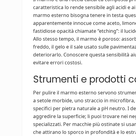
caratteristica lo rende sensibile agli acidi e 
marmo esterno bisogna tenere in testa questa
apparentemente innocue come aceto, limone 
fastidiose opacità chiamate “etching”: il luci
Allo stesso tempo, il marmo è poroso: assorb
freddo, il gelo e il sale usato sulle paviment
deteriorarlo. Conoscere questa sensibilità aiu
evitare errori costosi.
Strumenti e prodotti co
Per pulire il marmo esterno servono strumen
a setole morbide, uno straccio in microfibra,
specifici per pietra naturale a pH neutro. I 
aggredire la superficie; li puoi trovare nei ne
specializzati. Per macchie più ostinate si usa
che attirano lo sporco in profondità e lo e