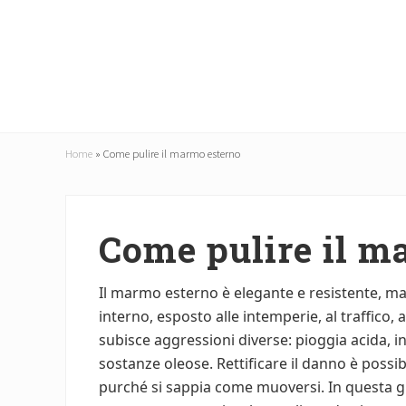
Menu
Skip
Skip
to
to
main
primary
content
sidebar
Home
»
Come pulire il marmo esterno
Come pulire il m
Il marmo esterno è elegante e resistente, ma
interno, esposto alle intemperie, al traffico,
subisce aggressioni diverse: pioggia acida, i
sostanze oleose. Rettificare il danno è possib
purché si sappia come muoversi. In questa g