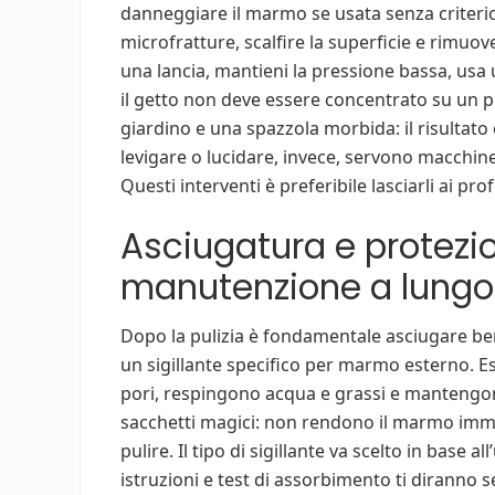
danneggiare il marmo se usata senza criterio.
microfratture, scalfire la superficie e rimuov
una lancia, mantieni la pressione bassa, usa u
il getto non deve essere concentrato su un 
giardino e una spazzola morbida: il risultato è 
levigare o lucidare, invece, servono macchin
Questi interventi è preferibile lasciarli ai pro
Asciugatura e protezion
manutenzione a lungo
Dopo la pulizia è fondamentale asciugare be
un sigillante specifico per marmo esterno. E
pori, respingono acqua e grassi e mantengono
sacchetti magici: non rendono il marmo immu
pulire. Il tipo di sigillante va scelto in base a
istruzioni e test di assorbimento ti diranno 