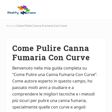
Menu
Skip
Skip
to
to
main
primary
Guide
content
sidebar
Utili
Home
»
Come Pulire Canna Fumaria Con Curve
per
Tutti
Come Pulire Canna
Fumaria Con Curve
Benvenuto nella mia guida completa su
“Come Pulire una Canna Fumaria Con Curve”.
Come autore esperto in questo campo, ho
passato molti anni a studiare e a
comprendere le migliori tecniche e i metodi
più sicuri per pulire una canna fumaria,
specialmente quelle con curve e angoli