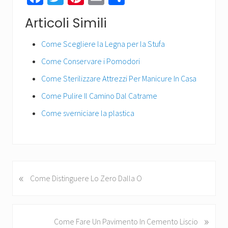
ce
wi
nt
m
o
Articoli Simili
b
tt
er
ail
n
o
er
es
di
Come Scegliere la Legna per la Stufa
ok
t
vi
Come Conservare i Pomodori
di
Come Sterilizzare Attrezzi Per Manicure In Casa
Come Pulire Il Camino Dal Catrame
Come sverniciare la plastica
«
P
Come Distinguere Lo Zero Dalla O
r
e
v
»
N
Come Fare Un Pavimento In Cemento Liscio
i