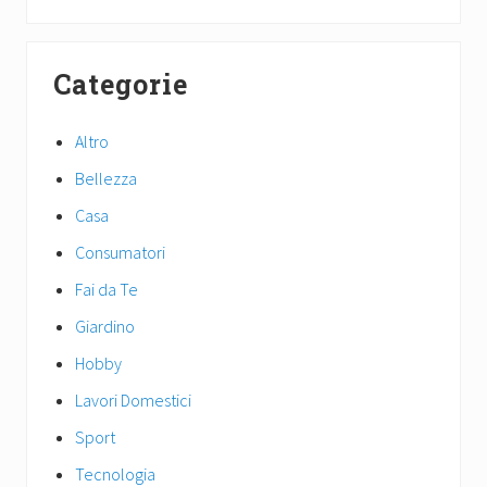
e
o
x
u
Primary
t
s
Categorie
P
Sidebar
P
o
o
s
Altro
s
t
t
Bellezza
:
:
Casa
Consumatori
Fai da Te
Giardino
Hobby
Lavori Domestici
Sport
Tecnologia