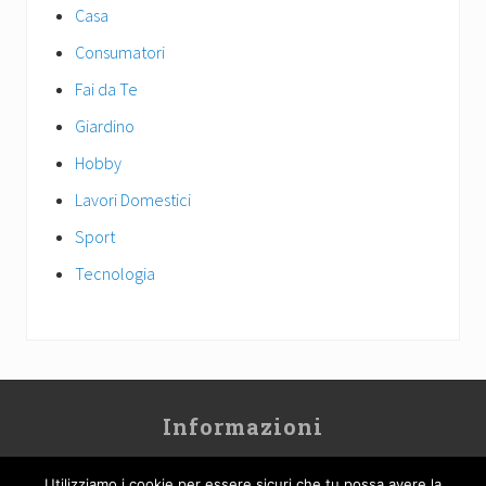
Casa
Consumatori
Fai da Te
Giardino
Hobby
Lavori Domestici
Sport
Tecnologia
Site
Informazioni
Footer
Contatti
Utilizziamo i cookie per essere sicuri che tu possa avere la