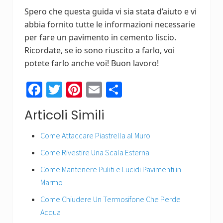
Spero che questa guida vi sia stata d’aiuto e vi
abbia fornito tutte le informazioni necessarie
per fare un pavimento in cemento liscio.
Ricordate, se io sono riuscito a farlo, voi
potete farlo anche voi! Buon lavoro!
Fa
T
Pi
E
C
ce
wi
nt
m
o
Articoli Simili
b
tt
er
ail
n
o
er
es
di
Come Attaccare Piastrella al Muro
ok
t
vi
Come Rivestire Una Scala Esterna
di
Come Mantenere Puliti e Lucidi Pavimenti in
Marmo
Come Chiudere Un Termosifone Che Perde
Acqua