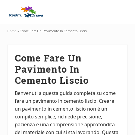
Menu
Skip
Skip
to
to
main
primary
Guide
content
sidebar
Utili
Home
»
Come Fare Un Pavimento In Cemento Liscio
per
Tutti
Come Fare Un
Pavimento In
Cemento Liscio
Benvenuti a questa guida completa su come
fare un pavimento in cemento liscio. Creare
un pavimento in cemento liscio non è un
compito semplice, richiede precisione,
pazienza e una comprensione approfondita
del materiale con cui si sta lavorando. Questa