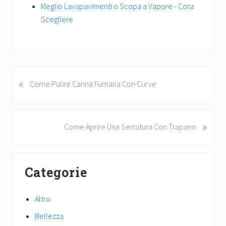
Meglio Lavapavimenti o Scopa a Vapore - Cosa
Scegliere
«
P
Come Pulire Canna Fumaria Con Curve
r
e
v
»
N
Come Aprire Una Serratura Con Trapano
i
e
o
x
u
Primary
t
s
Categorie
P
Sidebar
P
o
o
s
Altro
s
t
t
Bellezza
:
: