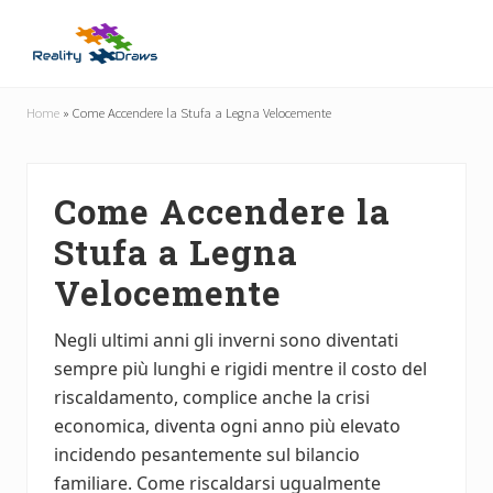
Menu
Skip
Skip
to
to
main
primary
Guide
content
sidebar
Utili
Home
»
Come Accendere la Stufa a Legna Velocemente
per
Tutti
Come Accendere la
Stufa a Legna
Velocemente
Negli ultimi anni gli inverni sono diventati
sempre più lunghi e rigidi mentre il costo del
riscaldamento, complice anche la crisi
economica, diventa ogni anno più elevato
incidendo pesantemente sul bilancio
familiare. Come riscaldarsi ugualmente