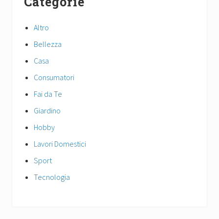
Categorie
P
Sidebar
P
o
o
s
Altro
s
t
t
Bellezza
:
:
Casa
Consumatori
Fai da Te
Giardino
Hobby
Lavori Domestici
Sport
Tecnologia