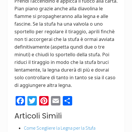
Prendi l’accendino e appicca il fuoco alla carta.
Pian piano grazie anche alla diavolina le
fiamme si propagheranno alla legna e alle
fascine. Se la stufa ha una valvola o uno
sportello per regolare il tiraggio, aprili finchè
non ti accorgerai che la stufa è ormai avviata
definitivamente (aspetta qundi due o tre
minuti) e chiudi lo sportello della stufa. Poi
riduci il tiraggio in modo che la stufa bruci
lentamente, la legna durerà di più e dovrai
solo controllare di tanto in tanto se sia il caso
di aggiungere altra legna.
Fa
T
Pi
E
C
ce
wi
nt
m
o
Articoli Simili
b
tt
er
ail
n
o
er
es
di
Come Scegliere la Legna per la Stufa