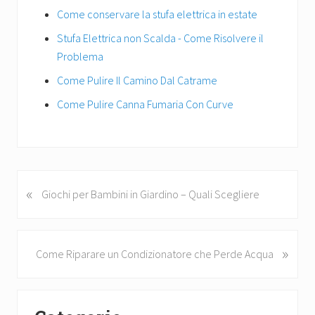
ok
t
vi
Come conservare la stufa elettrica in estate
di
Stufa Elettrica non Scalda - Come Risolvere il
Problema
Come Pulire Il Camino Dal Catrame
Come Pulire Canna Fumaria Con Curve
«
P
Giochi per Bambini in Giardino – Quali Scegliere
r
e
v
»
N
Come Riparare un Condizionatore che Perde Acqua
i
e
o
x
u
Primary
t
s