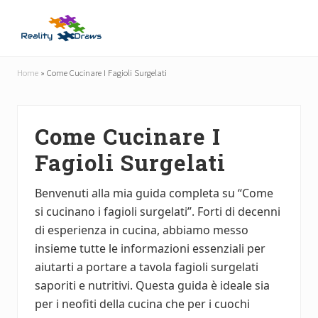
Menu
Skip
Skip
to
to
main
primary
Guide
content
sidebar
Utili
Home
»
Come Cucinare I Fagioli Surgelati
per
Tutti
Come Cucinare I
Fagioli Surgelati
Benvenuti alla mia guida completa su “Come
si cucinano i fagioli surgelati”. Forti di decenni
di esperienza in cucina, abbiamo messo
insieme tutte le informazioni essenziali per
aiutarti a portare a tavola fagioli surgelati
saporiti e nutritivi. Questa guida è ideale sia
per i neofiti della cucina che per i cuochi