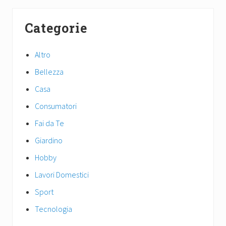
x
u
Primary
t
s
Categorie
P
Sidebar
P
o
o
s
Altro
s
t
t
Bellezza
:
:
Casa
Consumatori
Fai da Te
Giardino
Hobby
Lavori Domestici
Sport
Tecnologia