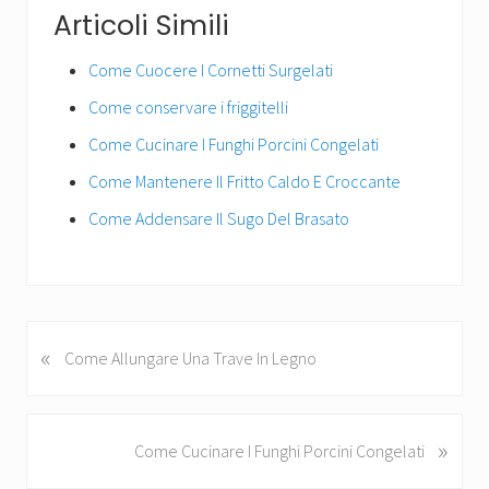
ce
wi
nt
m
o
Articoli Simili
b
tt
er
ail
n
o
er
es
di
Come Cuocere I Cornetti Surgelati
ok
t
vi
Come conservare i friggitelli
di
Come Cucinare I Funghi Porcini Congelati
Come Mantenere Il Fritto Caldo E Croccante
Come Addensare Il Sugo Del Brasato
«
P
Come Allungare Una Trave In Legno
r
e
v
»
N
Come Cucinare I Funghi Porcini Congelati
i
e
o