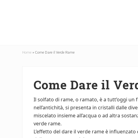
Menu
Skip
Skip
to
to
main
primary
content
sidebar
Home
»
Come Dare il Verde Rame
Come Dare il Ve
Il solfato di rame, o ramato, è a tutt’oggi un 
nell’antichità, si presenta in cristalli dalle d
miscelato insieme all’acqua o ad altra sosta
verde rame.
L’effetto del dare il verde rame è influenzat