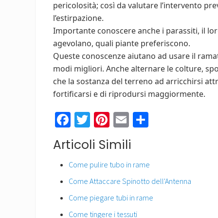
pericolosità; così da valutare l’intervento pr
l’estirpazione.
Importante conoscere anche i parassiti, il loro
agevolano, quali piante preferiscono.
Queste conoscenze aiutano ad usare il ramat
modi migliori. Anche alternare le colture, spo
che la sostanza del terreno ad arricchirsi attr
fortificarsi e di riprodursi maggiormente.
Fa
T
Pi
E
C
ce
wi
nt
m
o
Articoli Simili
b
tt
er
ail
n
o
er
es
di
Come pulire tubo in rame
ok
t
vi
Come Attaccare Spinotto dell'Antenna
di
Come piegare tubi in rame
Come tingere i tessuti